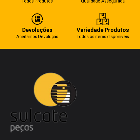
Todos Produtos
Qualidade Assegurada
Devoluções
Variedade Produtos
Aceitamos Devolução
Todos os items disponiveis