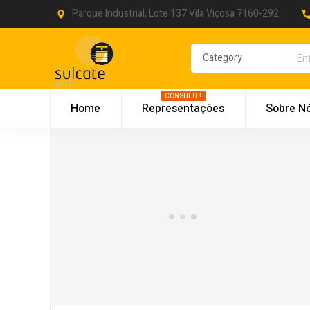
Parque Industrial, Lote 137 Vila Viçosa 7160-292
CONSULTE!
Home
Representações
Sobre N